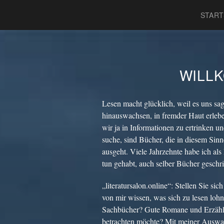
START
WILL
Lesen macht glücklich, weil es uns sag
hinauswachsen, in fremder Haut erlebe
wir ja in Informationen zu ertrinken u
suche, sind Bücher, die in diesem Sin
ausgeht. Viele Jahrzehnte habe ich als
tun gehabt, auch selber Bücher geschri
„literatursalon.online“: Stellen Sie s
von mir wissen, was sich zu lesen lohnt
Sachbücher? Gute Romane und Erzähl
betrachten möchte? Mit meiner Auswah