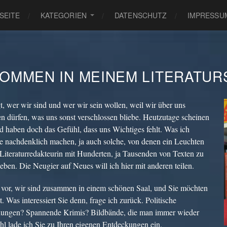
SEITE
KATEGORIEN
DATENSCHUTZ
IMPRESSU
KOMMEN IN MEINEM LITERATUR
t, wer wir sind und wer wir sein wollen, weil wir über uns
n dürfen, was uns sonst verschlossen bliebe. Heutzutage scheinen
nd haben doch das Gefühl, dass uns Wichtiges fehlt. Was ich
ne nachdenklich machen, ja auch solche, von denen ein Leuchten
 Literaturredakteurin mit Hunderten, ja Tausenden von Texten zu
eben. Die Neugier auf Neues will ich hier mit anderen teilen.
ich vor, wir sind zusammen in einem schönen Saal, und Sie möchten
. Was interessiert Sie denn, frage ich zurück. Politische
ungen? Spannende Krimis? Bildbände, die man immer wieder
l lade ich Sie zu Ihren eigenen Entdeckungen ein.